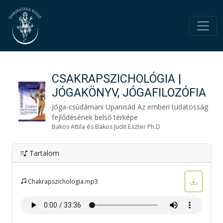
CSAKRAPSZICHOLÓGIA |
JÓGAKÖNYV, JÓGAFILOZÓFIA
Jóga-csúdámani Upanisád Az emberi tudatosság
fejlődésének belső térképe
Bakos Attila és Bakos Judit Eszter Ph.D
Tartalom
Chakrapszichologia.mp3