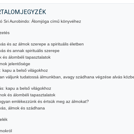
RTALOMJEGYZÉK
zó
Sri Aurobindo: Álomjóga című könyvéhez
zetés
vás és az álmok szerepe a spirituális életben
vás és annak spirituális szerepe
 és álombéli tapasztalatok
mok jelentősége
: kapu a belső világokhoz
an váljunk tudatossá álmunkban, avagy szádhana végzése alvás közb
vás: kapu a belső világokhoz
lmok és álombéli tapasztalatok
Hogyan emlékezzünk és értsük meg az álmokat?
lvás, álmok és szádhana
elék
mokról