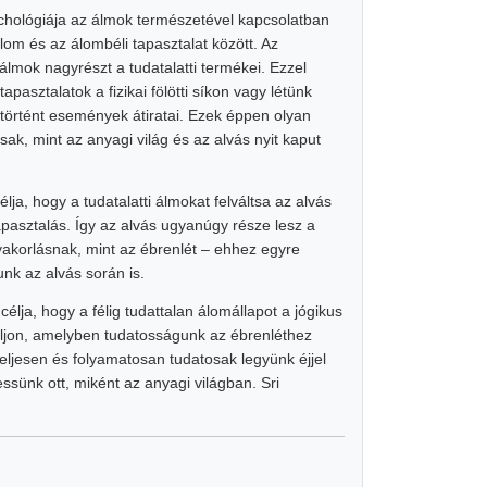
chológiája az álmok természetével kapcsolatban
lom és az álombéli tapasztalat között. Az
álmok nagyrészt a tudatalatti termékei. Ezzel
pasztalatok a fizikai fölötti síkon vagy létünk
történt események átirat
ai. Ezek éppen olyan
ak, mint az anyagi világ és az alvás nyit kaput
lja, hogy a tudatalatti álmokat felváltsa az alvás
apasztalás. Így az alvás ugyanúgy része lesz a
korlásnak, mint az ébrenlét – ehhez egyre
unk az alvás során is.
élja, hogy a félig tudattalan álomállapot a jógikus
áljon, amelyben tudatosságunk az ébrenléthez
eljesen és folyamatosan tudatosak legyünk éjjel
essünk ott, miként az anyagi világban. Sri