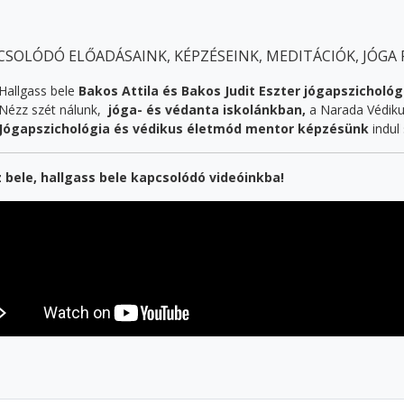
CSOLÓDÓ ELŐADÁSAINK, KÉPZÉSEINK, MEDITÁCIÓK, JÓGA
Hallgass bele
Bakos Attila és Bakos Judit Eszter jógapszicholó
Nézz szét nálunk,
jóga- és védanta iskolánkban,
a Narada Védik
Jógapszichológia és védikus életmód mentor képzésünk
indul
 bele, hallgass bele kapcsolódó videóinkba!