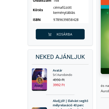
Oldalszám
168
cérnafűzött
Kötés
keménytáblás
ISBN
9789639858428
KOSÁRBA
NEKED AJÁNLJUK
Avatár
Srí Aurobindo
4990 Ft
3992 Ft
és na
Auro
Aludj jól! | Elalvást segítő
mélyrelaxáció 40 perc