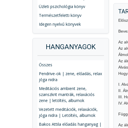
Üzleti pszichológia könyv
TA
Természetfeletti könyv
Elős
Idegen nyelvű könyvek
Beve
Az al
HANGANYAGOK
Az al
Álmok
Az ál
Összes
Alvás
Pendrive-ok | zene, előadás, relax
Hogy
jóga nidra
I. Al
Meditációs ambient zene,
II. Á
szanszkrit mantrák, relaxációs
III. 
zene | letöltés, albumok
IV. A
Vezetett meditációk, relaxációk,
Függ
jóga nidra | Letöltés, albumok
Bakos Attila előadás hanganyag |
Az ál