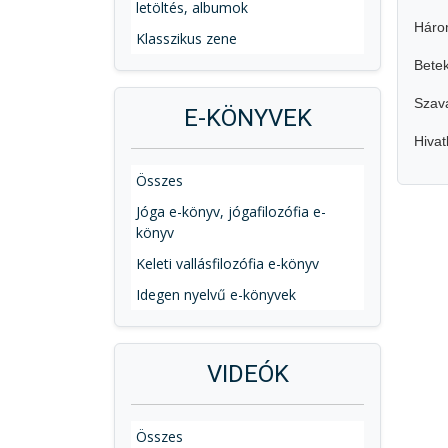
letöltés, albumok
Háro
Klasszikus zene
Betek
Szava
E-KÖNYVEK
Hiva
Összes
Jóga e-könyv, jógafilozófia e-
könyv
Keleti vallásfilozófia e-könyv
Idegen nyelvű e-könyvek
VIDEÓK
Összes