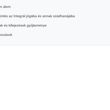
m álom
intés az Integrál jógába és annak szádhanájába
k és kifejezések gyűjteménye
tkozások