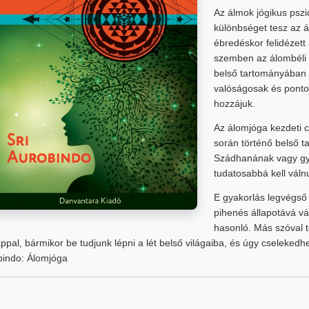
Az álmok jógikus pszi
különbséget tesz az á
ébredéskor felidézett 
szemben az álombéli ta
belső tartományában 
valóságosak és pontos
hozzájuk.
Az álomjóga kezdeti cé
során történő belső t
Szádhanának vagy gya
tudatosabbá kell váln
E gyakorlás legvégső c
pihenés állapotává v
hasonló. Más szóval t
ppal, bármikor be tudjunk lépni a lét belső világaiba, és úgy cselekedh
bindo: Álomjóga