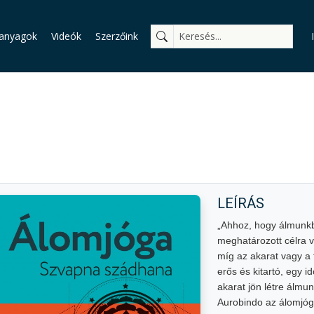
anyagok
Videók
Szerzőink
LEÍRÁS
„Ahhoz, hogy álmunkb
meghatározott célra v
míg az akarat vagy a t
erős és kitartó, egy 
akarat jön létre álmun
Aurobindo az álomjóg