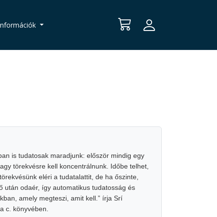
Információk
an is tudatosak maradjunk: először mindig egy
agy törekvésre kell koncentrálnunk. Időbe telhet,
örekvésünk eléri a tudatalattit, de ha őszinte,
idő után odaér, így automatikus tudatosság és
kban, amely megteszi, amit kell.” írja Srí
a c. könyvében.