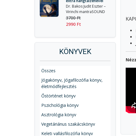
extra hangtálzenével
Dr. Bakos Judit Eszter –
Virinchi mantraSOUND
3700 Ft
KAP
2990 Ft
KÖNYVEK
Nézz
Összes
Jógakönyv, Jógafilozófia könyv,
életmódfejlesztés
Őstörténet könyv
Pszichológia könyv
Asztrológia könyv
Vegetáriánus szakácskönyv
Keleti vallásfilozófia könyv