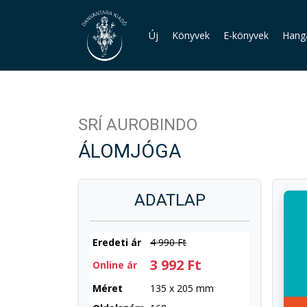
Új
Könyvek
E-könyvek
Hang
SRÍ AUROBINDO
ÁLOMJÓGA
ADATLAP
Eredeti ár
4 990 Ft
3 992 Ft
Online ár
Méret
135 x 205 mm