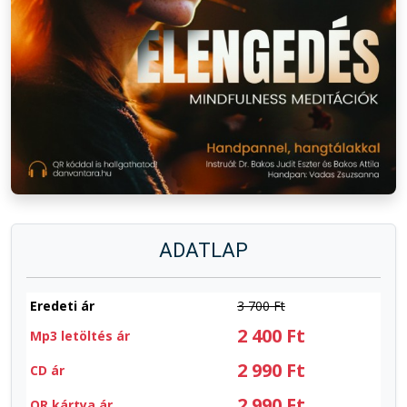
ADATLAP
Eredeti ár
3 700 Ft
2 400 Ft
Mp3 letöltés ár
2 990 Ft
CD ár
2 990 Ft
QR kártya ár