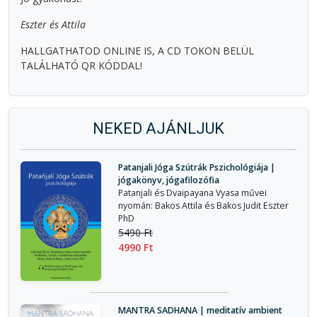
Eszter és Attila
HALLGATHATOD ONLINE IS, A CD TOKON BELÜL
TALÁLHATÓ QR KÓDDAL!
NEKED AJÁNLJUK
Patanjali Jóga Szútrák Pszichológiája |
jógakönyv, jógafilozófia
Patanjali és Dvaipayana Vyasa művei
nyomán: Bakos Attila és Bakos Judit Eszter
PhD
5490 Ft
4990 Ft
MANTRA SADHANA | meditatív ambient