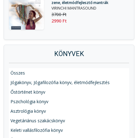
zene, életmódfejlesztő mantrák
VIRINCHI MANTRASOUND
3700 Ft
2990 Ft
KÖNYVEK
Összes
Jógakönyv, Jógafilozófia könyv, életmódfejlesztés
Őstörténet könyv
Pszichológia könyv
Asztrológia könyv
Vegetáriánus szakácskönyv
Keleti vallásfilozófia könyv