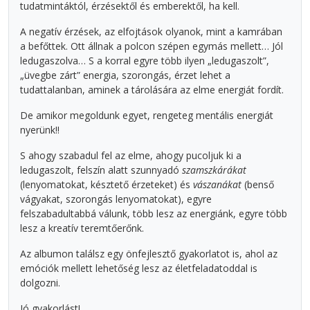
tudatmintáktól, érzésektől és emberektől, ha kell.
A negatív érzések, az elfojtások olyanok, mint a kamrában
a befőttek. Ott állnak a polcon szépen egymás mellett… Jól
ledugaszolva… S a korral egyre több ilyen „ledugaszolt”,
„üvegbe zárt” energia, szorongás, érzet lehet a
tudattalanban, aminek a tárolására az elme energiát fordít.
De amikor megoldunk egyet, rengeteg mentális energiát
nyerünk!!
S ahogy szabadul fel az elme, ahogy pucoljuk ki a
ledugaszolt, felszín alatt szunnyadó
szamszkárákat
(lenyomatokat, késztető érzeteket) és
vászanákat
(benső
vágyakat, szorongás lenyomatokat), egyre
felszabadultabbá válunk, több lesz az energiánk, egyre több
lesz a kreatív teremtőerőnk.
Az albumon találsz egy önfejlesztő gyakorlatot is, ahol az
emóciók mellett lehetőség lesz az életfeladatoddal is
dolgozni.
Jó gyakorlást!