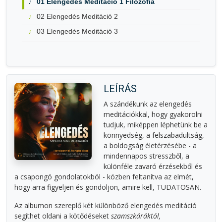
01 Elengedés Meditáció 1 Filozófia
02 Elengedés Meditáció 2
03 Elengedés Meditáció 3
LEÍRÁS
A szándékunk az elengedés
meditációkkal, hogy gyakorolni
tudjuk, miképpen léphetünk be a
könnyedség, a felszabadultság,
a boldogság életérzésébe - a
mindennapos stresszből, a
különféle zavaró érzésekből és
a csapongó gondolatokból - közben feltanítva az elmét,
hogy arra figyeljen és gondoljon, amire kell, TUDATOSAN.
Az albumon szereplő két különböző elengedés meditáció
segíthet oldani a kötődéseket
szamszkáráktól,