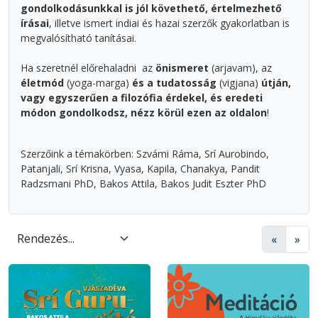
gondolkodásunkkal is jól követhető, értelmezhető
írásai
, illetve ismert indiai és hazai szerzők gyakorlatban is
megvalósítható tanításai.
Ha szeretnél előrehaladni az
önismeret
(arjavam), az
életmód
(yoga-marga)
és a tudatosság
(vigjana)
útján,
vagy egyszerűen a filozófia érdekel, és eredeti
módon gondolkodsz, nézz körül ezen az oldalon
!
Szerzőink a témakörben: Szvámi Ráma, Srí Aurobindo,
Patanjali, Srí Krisna, Vyasa, Kapila, Chanakya, Pandit
Radzsmani PhD, Bakos Attila, Bakos Judit Eszter PhD
«
»