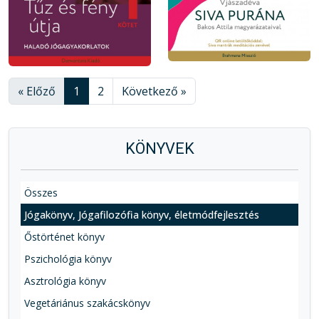
« Előző
1
2
Következő »
KÖNYVEK
Összes
Jógakönyv, Jógafilozófia könyv, életmódfejlesztés
Őstörténet könyv
Pszichológia könyv
Asztrológia könyv
Vegetáriánus szakácskönyv