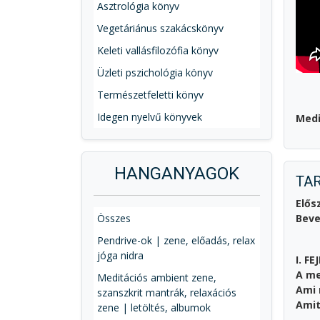
Asztrológia könyv
Vegetáriánus szakácskönyv
Keleti vallásfilozófia könyv
Üzleti pszichológia könyv
Természetfeletti könyv
Idegen nyelvű könyvek
Medi
HANGANYAGOK
TA
Elős
Összes
Bev
Pendrive-ok | zene, előadás, relax
jóga nidra
I. F
A me
Meditációs ambient zene,
Ami
szanszkrit mantrák, relaxációs
Amit
zene | letöltés, albumok