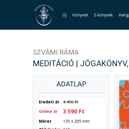
Új
Könyvek
E-könyvek
Hang
SZVÁMI RÁMA
MEDITÁCIÓ | JÓGAKÖNYV,
ADATLAP
Eredeti ár
4 490 Ft
3 590 Ft
Online ár
Méret
135 x 205 mm