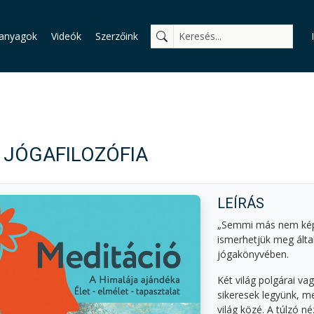
anyagok
Videók
Szerzőink
 JÓGAFILOZÓFIA
LEÍRÁS
„Semmi más nem képe
ismerhetjük meg által
jógakönyvében.
Két világ polgárai va
sikeresek legyünk, me
világ közé. A túlzó 