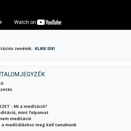
tációs zenéink:
KLIKK IDE!
RTALOMJEGYZÉK
zó
ezetés
EJEZET - Mi a meditáció?
ditáció, mint folyamat
 nem meditáció
 a meditáláshoz meg kell tanulnunk