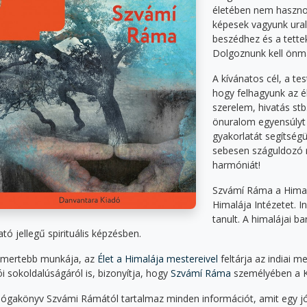
életében nem hasznos
képesek vagyunk ural
beszédhez és a tette
Dolgoznunk kell önm
A kívánatos cél, a te
hogy felhagyunk az él
szerelem, hivatás stb
önuralom egyensúlyt 
gyakorlatát segítségü
sebesen száguldozó ré
harmóniát!
Szvámí Ráma a Himalá
Himalája Intézetet. I
tanult. A himalájai b
tó jellegű spirituális képzésben.
smertebb munkája, az
Élet a Himalája mestereivel
feltárja az indiai m
ói sokoldalúságáról is, bizonyítja, hogy
Szvámí Ráma
személyében a Ke
 jógakönyv Szvámi Rámától tartalmaz minden információt, amit egy 