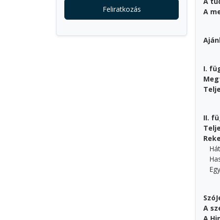
A tu
Feliratkozás
A me
Aján
I. f
Megf
Telj
II. 
Telj
Rek
Hát
Haso
Egye
SzóJ
A sz
A Hi