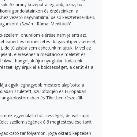
ak. Az arany középút a legjobb, azaz, ha
kodni gondolatainkon és érzéseinken, a
khez vezető nagyhatalmú belső késztetéseinken.
agunkon! (Szvámi Ráma: Meditáció)
sti-szellemi önuralom elérése nem jelenti azt,
et ismert és természetes dolgaival (pénzkereset,
.), de túlzásba sem eshetünk miattuk. Mivel az
jelent, eléréséhez a meditáció elméletét és
l hívva, hangoljuk újra nyugtalan tudatunk
szeit! Így érjük el a bölcsességet, a derűt és a
ja egyik legnagyobb mestere alapította a
ndiában született, szülőföldjén és Európában
arlang-kolostorokban és Tibetben részesült
esterek egyedülálló bölcsességét, de vall saját
let szellemiségének élő megtestesülése tanít.
jógaoktató tanfolyamon, jóga oktató képzésen