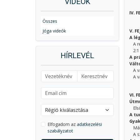
VIDEÓK
IV. 
Összes
Jóga videók
V. F
A lé
A r
2:1 
HÍRLEVÉL
A pr
Vált
A v
A vá
VI. 
Útmu
Első
A tu
Gyak
Elfogadom az
adatkezelési
Más
szabályzatot
A sz