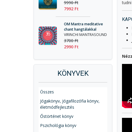
9990 Ft
tudni
7992 Ft
KAP
OM Mantra meditative
chant hangtálakkal
VIRINCHI MANTRASOUND
3700 Ft
2990 Ft
Nézz
KÖNYVEK
Összes
Jógakönyv, Jógafilozófia könyv,
életmódfejlesztés
Őstörténet könyv
Pszichológia könyv