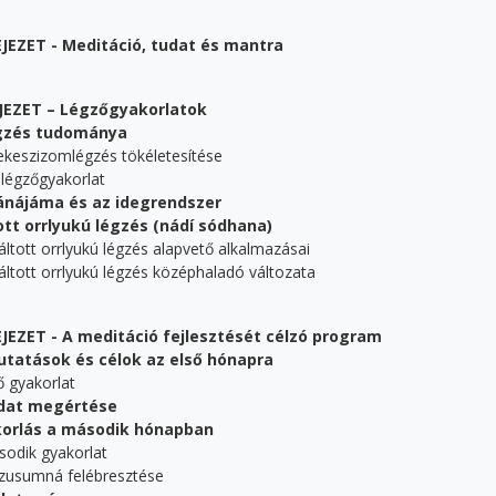
FEJEZET - Meditáció, tudat és mantra
EJEZET – Légzőgyakorlatok
gzés tudománya
ekeszizomlégzés tökéletesítése
légzőgyakorlat
ánájáma és az idegrendszer
ott orrlyukú légzés (nádí sódhana)
áltott orrlyukú légzés alapvető alkalmazásai
ltott orrlyukú légzés középhaladó változata
FEJEZET - A meditáció fejlesztését célzó program
tatások és célok az első hónapra
 gyakorlat
dat megértése
orlás a második hónapban
odik gyakorlat
usumná felébresztése