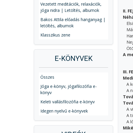
Vezetett meditációk, relaxációk,
jóga nidra | Letöltés, albumok
II. 
Néhá
Bakos Attila előadás hanganyag |
Első 
letöltés, albumok
Máso
Klasszikus zene
Harm
Negy
Ötöd
A me
E-KÖNYVEK
III.
Összes
Medi
A kö
Jóga e-könyv, jógafilozófia e-
A na
könyv
Tov
Keleti vallásfilozófia e-könyv
Tová
A vi
Idegen nyelvű e-könyvek
A tö
A ló
Miké