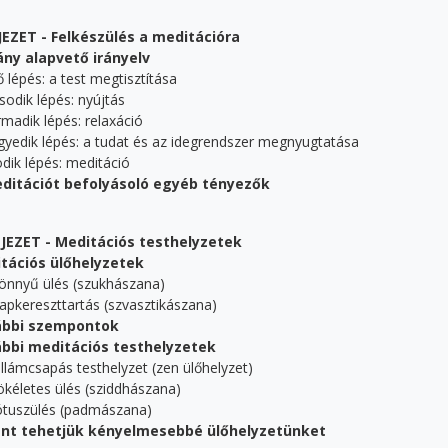
FEJEZET - Felkészülés a meditációra
ny alapvető irányelv
lépés: a test megtisztítása
dik lépés: nyújtás
adik lépés: relaxáció
edik lépés: a tudat és az idegrendszer megnyugtatása
ik lépés: meditáció
ditációt befolyásoló egyéb tényezők
 FEJEZET - Meditációs testhelyzetek
tációs ülőhelyzetek
nnyű ülés (szukhászana)
pkereszttartás (szvasztikászana)
ábbi szempontok
bbi meditációs testhelyzetek
llámcsapás testhelyzet (zen ülőhelyzet)
kéletes ülés (sziddhászana)
tuszülés (padmászana)
nt tehetjük kényelmesebbé ülőhelyzetünket