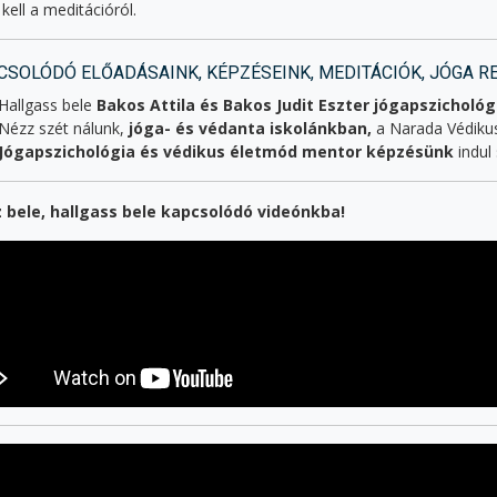
 kell a meditációról.
CSOLÓDÓ ELŐADÁSAINK, KÉPZÉSEINK, MEDITÁCIÓK, JÓGA 
Hallgass bele
Bakos Attila és Bakos Judit Eszter jógapszicholó
Nézz szét nálunk,
jóga- és védanta iskolánkban,
a Narada Védiku
Jógapszichológia és védikus életmód mentor képzésünk
indul
 bele, hallgass bele kapcsolódó videónkba!