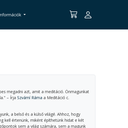
Információk
s megadni azt, amit a meditáció. Önmagunkat
a." – Írja
Szvámí Ráma
a Meditáció c.
gyunk, a belső és a külső világé. Ahhoz, hogy
g kell értenünk, miként építhetünk hidat e két
nézőpontok sem a világ számára, sem a magunk