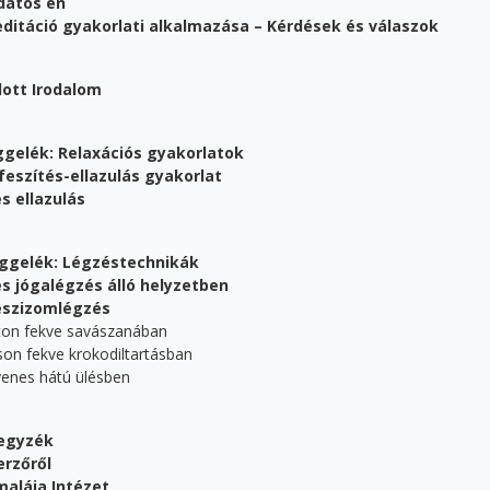
datos én
ditáció gyakorlati alkalmazása – Kérdések és válaszok
lott Irodalom
üggelék: Relaxációs gyakorlatok
eszítés-ellazulás gyakorlat
es ellazulás
függelék: Légzéstechnikák
es jógalégzés álló helyzetben
eszizomlégzés
on fekve savászanában
n fekve krokodiltartásban
nes hátú ülésben
egyzék
erzőről
malája Intézet