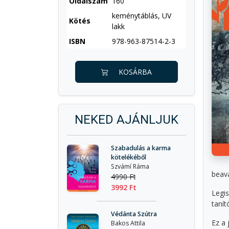
Oldalszám
160
keménytáblás, UV
Kötés
lakk
ISBN
978-963-87514-2-3
KOSÁRBA
NEKED AJÁNLJUK
Szabadulás a karma
kötelékéből
Szvámí Ráma
beava
4990 Ft
3992 Ft
Legi
tanít
Védánta Szútra
Ez a
Bakos Attila