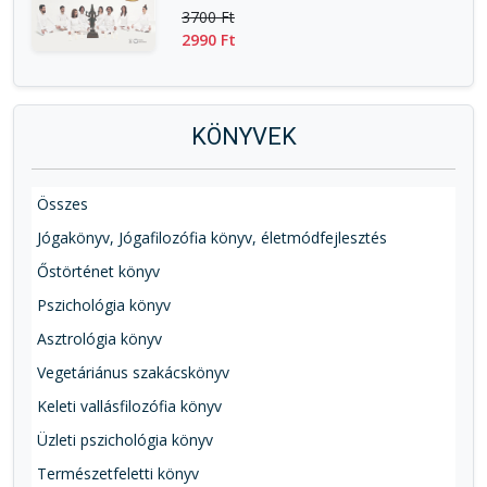
3700 Ft
2990 Ft
KÖNYVEK
Összes
Jógakönyv, Jógafilozófia könyv, életmódfejlesztés
Őstörténet könyv
Pszichológia könyv
Asztrológia könyv
Vegetáriánus szakácskönyv
Keleti vallásfilozófia könyv
Üzleti pszichológia könyv
Természetfeletti könyv