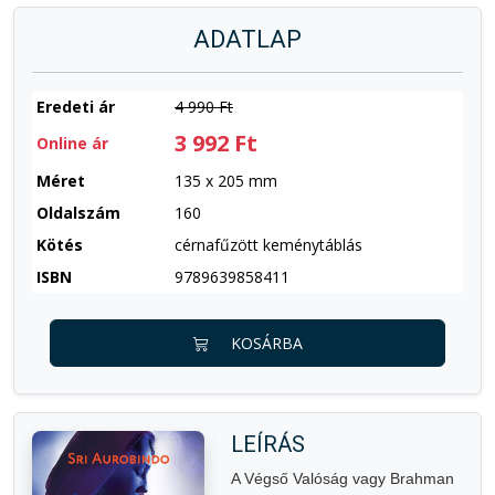
ADATLAP
Eredeti ár
4 990 Ft
3 992 Ft
Online ár
Méret
135 x 205 mm
Oldalszám
160
Kötés
cérnafűzött keménytáblás
ISBN
9789639858411
KOSÁRBA
LEÍRÁS
A Végső Valóság vagy Brahman