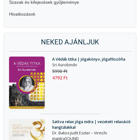
Szavak és kifejezések gyűjteménye
Hivatkozások
NEKED AJÁNLJUK
A Védák titka | jógakönyv, jógafilozófia
Sri Aurobindo
5990 Ft
4792 Ft
Sattva relax jóga nidra | vezetett relaxáció
hangtálakkal
Dr. Bakos Judit Eszter – Virinchi
mantraSOUND