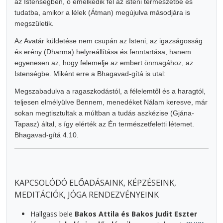
az Istenségben, ő emelkedik fel az isteni természetbe és
tudatba, amikor a lélek (Átman) megújulva másodjára is
megszületik.
Az Avatár küldetése nem csupán az Isteni, az igazságosság
és erény (Dharma) helyreállítása és fenntartása, hanem
egyenesen az, hogy felemelje az embert önmagához, az
Istenségbe. Miként erre a Bhagavad-gítá is utal:
Megszabadulva a ragaszkodástól, a félelemtől és a haragtól,
teljesen elmélyülve Bennem, menedéket Nálam keresve, már
sokan megtisztultak a múltban a tudás aszkézise (Gjána-
Tapasz) által, s így elérték az Én természetfeletti létemet.
Bhagavad-gítá 4.10.
KAPCSOLÓDÓ ELŐADÁSAINK, KÉPZÉSEINK,
MEDITÁCIÓK, JÓGA RENDEZVÉNYEINK
Hallgass bele
Bakos Attila és Bakos Judit Eszter