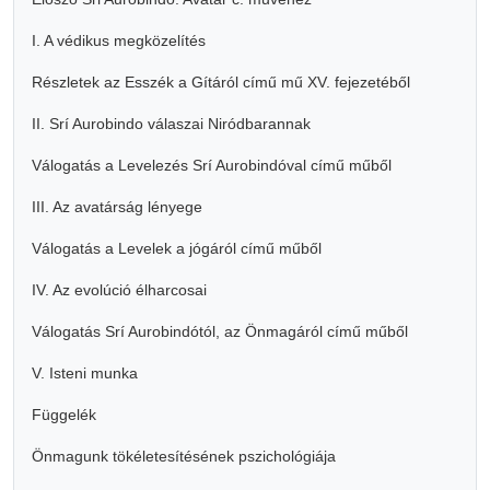
I. A védikus megközelítés
Részletek az Esszék a Gítáról című mű XV. fejezetéből
II. Srí Aurobindo válaszai Niródbarannak
Válogatás a Levelezés Srí Aurobindóval című műből
III. Az avatárság lényege
Válogatás a Levelek a jógáról című műből
IV. Az evolúció élharcosai
Válogatás Srí Aurobindótól, az Önmagáról című műből
V. Isteni munka
Függelék
Önmagunk tökéletesítésének pszichológiája