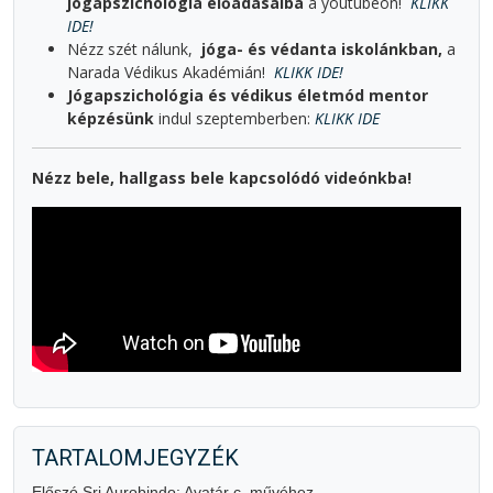
jógapszichológia előadásaiba
a youtubeon!
KLIKK
IDE!
Nézz szét nálunk,
jóga- és védanta iskolánkban,
a
Narada Védikus Akadémián!
KLIKK IDE!
Jógapszichológia és védikus életmód mentor
képzésünk
indul szeptemberben:
KLIKK IDE
Nézz bele, hallgass bele kapcsolódó videónkba!
TARTALOMJEGYZÉK
Előszó Sri Aurobindo: Avatár c. művéhez