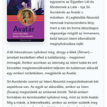
egyszerre az Egyetlen Lét és
Mindennek a Léte - írja Sri
Aurobindo az Avatár c.
művében. A Legfelsőbb Abszolút
nemcsak transzcendens lény,
mert a név és forma látszólagos
végessége mögött az immanens,
belül lakozó Isteni elkendőzött
megnyilvánulása rejlik.
A lét fokozatosan nyilvánul meg, ahogy a lélek (Átman) –
amelyet kezdetben elfed a tudatlanság – megismeri
önmagát. Amikor azonban az istenség az isteni tudat és erő
közvetlen megtestesüléseként teljesen és tudatosan alászáll
egy emberi születésben, megjelenik az Avatár.
Sri Aurobindo szerint az Isteni Abszolút megszületésének két
aspektusa van. Az egyik az alászállás, amikor az Isten
(Ísvara) megszületik az emberek között. Tehát emberi
formában és természettel nyilvánul meg, mint az örök Avatár.
Míg a másik, a felemelkedés, amikor az ember születik meg