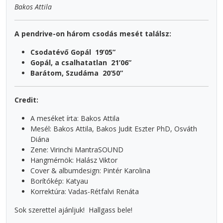
Bakos Attila
A pendrive-on három csodás mesét találsz:
Csodatévő Gopál 19’05”
Gopál, a csalhatatlan 21’06”
Barátom, Szudáma 20’50”
Credit:
A meséket írta: Bakos Attila
Mesél: Bakos Attila, Bakos Judit Eszter PhD, Osváth
Diána
Zene: Virinchi MantraSOUND
Hangmérnök: Halász Viktor
Cover & albumdesign: Pintér Karolina
Borítókép: Katyau
Korrektúra: Vadas-Rétfalvi Renáta
Sok szerettel ajánljuk! Hallgass bele!