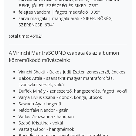
BÉKE, JÓLÉT, EGÉSZSÉG ÉS SIKER 7’33”
felejtés vándora | fagott meditáció 3’05”
sarva mangala | mangala arati ◦ SIKER, BŐSÉG,
SZERENCSE 6’34”
total time: 46'02"
A Virinchi MantraSOUND csapata és az albumon
közreműködő művészeink:
Virinchi Shakti ◦ Bakos Judit Eszter: zeneszerző, énekes
Bakos Attila ◦ szanszkrit-magyar mantrafordítás,
szanszkrit versek, vokál
Duffek Mihály ◦ zeneszerző, hangszerelés, fagott, vokál
Varga Livius Csaba ◦ dobok, konga, ütősök
Sawada Aya ◦ hegedű
Nádorfalvi Nándor ◦ gitár
Vadas Zsuzsanna ◦ handpan
Szabó Krisztina ◦ vokál
Vastag Gábor ◦ hangmérnök
Berki Éva ◦ magyar–angol fordítás, korrektúra