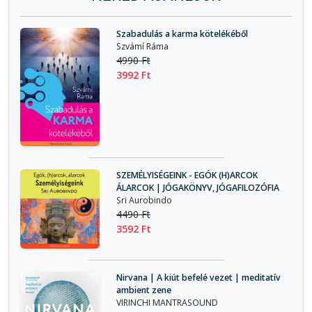
Szabadulás a karma kötelékéből
Szvámí Ráma
4990 Ft
3992 Ft
SZEMÉLYISÉGEINK - EGÓK (H)ARCOK
ÁLARCOK | JÓGAKÖNYV, JÓGAFILOZÓFIA
Sri Aurobindo
4490 Ft
3592 Ft
Nirvana | A kiút befelé vezet | meditatív
ambient zene
VIRINCHI MANTRASOUND