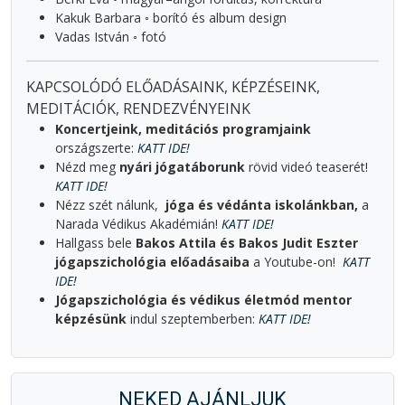
Kakuk Barbara ◦ borító és album design
Vadas István ◦ fotó
KAPCSOLÓDÓ ELŐADÁSAINK, KÉPZÉSEINK,
MEDITÁCIÓK, RENDEZVÉNYEINK
Koncertjeink, meditációs programjaink
országszerte:
KATT IDE!
Nézd meg
nyári jógatáborunk
rövid videó teaserét!
KATT IDE!
Nézz szét nálunk,
jóga és védánta iskolánkban,
a
Narada Védikus Akadémián!
KATT IDE!
Hallgass bele
Bakos Attila és Bakos Judit Eszter
jógapszichológia előadásaiba
a Youtube-on!
KATT
IDE!
Jógapszichológia és védikus életmód mentor
képzésünk
indul szeptemberben:
KATT IDE!
NEKED AJÁNLJUK