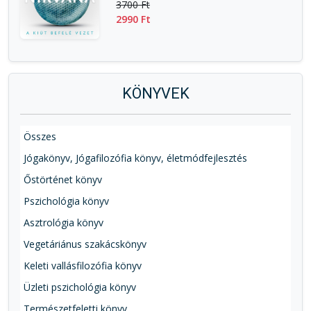
3700 Ft
2990 Ft
KÖNYVEK
Összes
Jógakönyv, Jógafilozófia könyv, életmódfejlesztés
Őstörténet könyv
Pszichológia könyv
Asztrológia könyv
Vegetáriánus szakácskönyv
Keleti vallásfilozófia könyv
Üzleti pszichológia könyv
Természetfeletti könyv