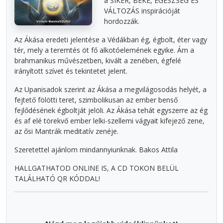
a SIKER, BÉKE, EGÉSZSÉG ÉS
VÁLTOZÁS inspirációját
hordozzák.
Az Ákása eredeti jelentése a Védákban ég, égbolt, éter vagy
tér, mely a teremtés öt fő alkotóelemének egyike. Ám a
brahmanikus művészetben, kivált a zenében, égfelé
irányított szívet és tekintetet jelent.
Az Upanisadok szerint az Ákása a megvilágosodás helyét, a
fejtető fölötti teret, szimbolikusan az ember benső
fejlődésének égboltját jelöli. Az Ákása tehát egyszerre az ég
és af elé törekvő ember lelki-szellemi vágyait kifejező zene,
az ősi Mantrák meditatív zenéje.
Szeretettel ajánlom mindannyiunknak. Bakos Attila
HALLGATHATOD ONLINE IS, A CD TOKON BELÜL
TALÁLHATÓ QR KÓDDAL!