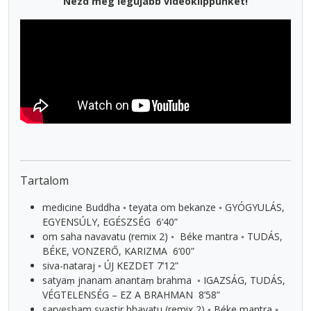
Nézd meg legújabb videóklippünket!
Tartalom
medicine Buddha ◦ teyata om bekanze ◦ GYÓGYULÁS,
EGYENSÚLY, EGÉSZSÉG 6’40”
om saha navavatu (remix 2) ◦ Béke mantra ◦ TUDÁS,
BÉKE, VONZERŐ, KARIZMA 6’00”
siva-nataraj ◦ ÚJ KEZDET 7’12”
satyaṃ jnanam anantaṃ brahma ◦ IGAZSÁG, TUDÁS,
VÉGTELENSÉG – EZ A BRAHMAN 8’58”
sarvesham svastir bhavatu (remix 2) ◦ Béke mantra ◦