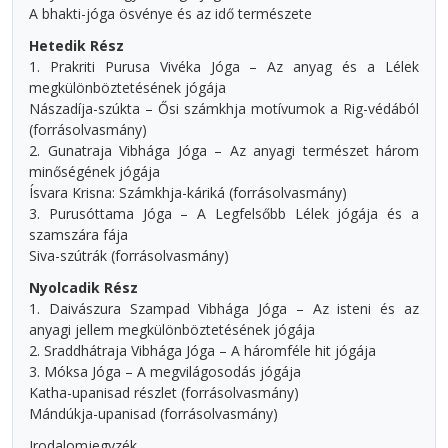
A bhakti-jóga ösvénye és az idő természete
Hetedik Rész
1. Prakriti Purusa Vivéka Jóga – Az anyag és a Lélek
megkülönböztetésének jógája
Nászadíja-szúkta – Ősi számkhja motívumok a Rig-védából
(forrásolvasmány)
2. Gunatraja Vibhága Jóga – Az anyagi természet három
minőségének jógája
Ísvara Krisna: Számkhja-káriká (forrásolvasmány)
3. Purusóttama Jóga – A Legfelsőbb Lélek jógája és a
szamszára fája
Siva-szútrák (forrásolvasmány)
Nyolcadik Rész
1. Daivászura Szampad Vibhága Jóga – Az isteni és az
anyagi jellem megkülönböztetésének jógája
2. Sraddhátraja Vibhága Jóga – A háromféle hit jógája
3. Móksa Jóga – A megvilágosodás jógája
Katha-upanisad részlet (forrásolvasmány)
Mándúkja-upanisad (forrásolvasmány)
Irodalomjegyzék