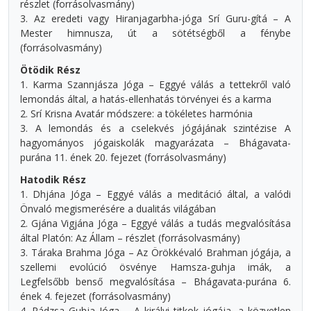
részlet (forrásolvasmány)
3. Az eredeti vagy Hiranjagarbha-jóga Srí Guru-gítá – A
Mester himnusza, út a sötétségből a fénybe
(forrásolvasmány)
Ötödik Rész
1. Karma Szannjásza Jóga – Eggyé válás a tettekről való
lemondás által, a hatás-ellenhatás törvényei és a karma
2. Srí Krisna Avatár módszere: a tökéletes harmónia
3. A lemondás és a cselekvés jógájának szintézise A
hagyományos jógaiskolák magyarázata – Bhágavata-
purána 11. ének 20. fejezet (forrásolvasmány)
Hatodik Rész
1. Dhjána Jóga – Eggyé válás a meditáció által, a valódi
Önvaló megismerésére a dualitás világában
2. Gjána Vigjána Jóga – Eggyé válás a tudás megvalósítása
által Platón: Az Állam – részlet (forrásolvasmány)
3. Táraka Brahma Jóga – Az Örökkévaló Brahman jógája, a
szellemi evolúció ösvénye Hamsza-guhja imák, a
Legfelsőbb benső megvalósítása – Bhágavata-purána 6.
ének 4. fejezet (forrásolvasmány)
4. Rádzsa Guhja Jóga – A királyi titkok jógája, a közvetlen