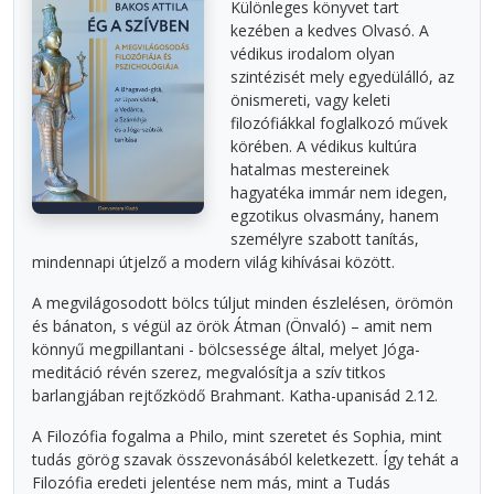
Különleges könyvet tart
kezében a kedves Olvasó. A
védikus irodalom olyan
szintézisét mely egyedülálló, az
önismereti, vagy keleti
filozófiákkal foglalkozó művek
körében. A védikus kultúra
hatalmas mestereinek
hagyatéka immár nem idegen,
egzotikus olvasmány, hanem
személyre szabott tanítás,
mindennapi útjelző a modern világ kihívásai között.
A megvilágosodott bölcs túljut minden észlelésen, örömön
és bánaton, s végül az örök Átman (Önvaló) – amit nem
könnyű megpillantani - bölcsessége által, melyet Jóga-
meditáció révén szerez, megvalósítja a szív titkos
barlangjában rejtőzködő Brahmant. Katha-upanisád 2.12.
A Filozófia fogalma a Philo, mint szeretet és Sophia, mint
tudás görög szavak összevonásából keletkezett. Így tehát a
Filozófia eredeti jelentése nem más, mint a Tudás