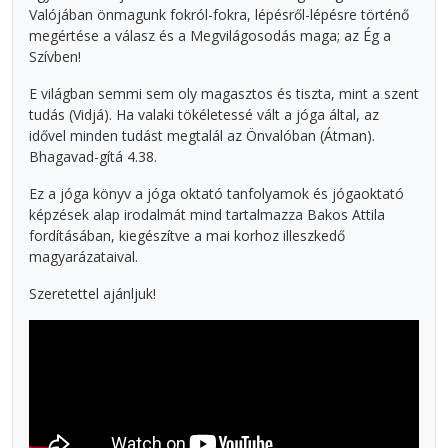
Valójában önmagunk fokról-fokra, lépésről-lépésre történő
megértése a válasz és a Megvilágosodás maga; az Ég a
Szívben!
E világban semmi sem oly magasztos és tiszta, mint a szent
tudás (Vidjá). Ha valaki tökéletessé vált a jóga által, az
idővel minden tudást megtalál az Önvalóban (Átman).
Bhagavad-gítá 4.38.
Ez a jóga könyv a jóga oktató tanfolyamok és jógaoktató
képzések alap irodalmát mind tartalmazza Bakos Attila
fordításában, kiegészítve a mai korhoz illeszkedő
magyarázataival.
Szeretettel ajánljuk!