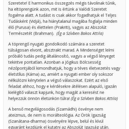
Szeretete! E harmonikus összegzés mégis távolinak tűnik,
ha eltöprengünk azon, mit is értünk a Valódi Szeretet
fogalma alatt. A tudást is csak akkor fogadhatjuk el Teljes
Tudásként (Vidjá), ha hiánytalanul magába foglalja minden
élő (Purusa) és élettelen (Prakriti), vagyis az Abszolút
Természetét (Brahman).
(Ég a Szívben Bakos Attila)
A töprengő nyugati gondolkodó számára a szeretet
túlságosan elvont, absztrakt marad. A Mindenséget leírni
próbáló tudás pedig általánosító, vagyis a végső lényeget
tekintve pontatlan. Azonban a Jógikus Bölcsesség
nézőpontjából kimondhatjuk, hogy a téves életvezetés vagy
életstílus (Káma) az, amiért a nyugati ember oly sokszor
nélkülözni kénytelen a végső válaszokat. Ezért az első
feladat ahhoz, hogy e kérdésekre átélésen alapuló, igazán
kielégítő választ kapjunk, hogy magát a keresést ne
helyezzük önnön életünkön túlra!
(Ég a Szívben Bakos Attila)
A benső megvilágosodás (Szamádhi) ösvénye nem
ateizmus, de nem is morálteológia. Az Örök Igazság
(Szanátana-dharma) ösvényére lépve, belül és kívül
egyaránt kezdjünk el kutatni az Abszolút Igazság után.