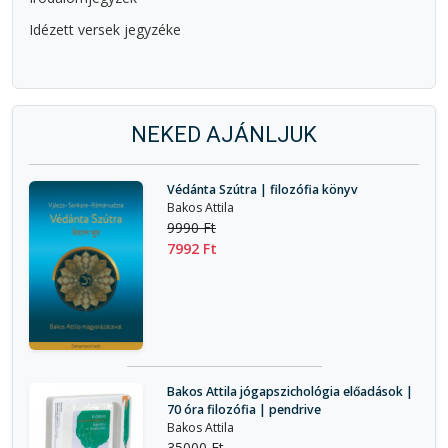
Idézett versek jegyzéke
NEKED AJÁNLJUK
Védánta Szútra | filozófia könyv
Bakos Attila
9990 Ft
7992 Ft
Bakos Attila jógapszichológia előadások |
70 óra filozófia | pendrive
Bakos Attila
35000 Ft