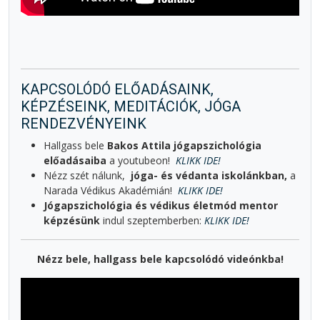
KAPCSOLÓDÓ ELŐADÁSAINK,
KÉPZÉSEINK, MEDITÁCIÓK, JÓGA
RENDEZVÉNYEINK
Hallgass bele
Bakos Attila jógapszichológia
előadásaiba
a youtubeon!
KLIKK IDE!
Nézz szét nálunk,
jóga- és védanta iskolánkban,
a
Narada Védikus Akadémián!
KLIKK IDE!
Jógapszichológia és védikus életmód mentor
képzésünk
indul szeptemberben:
KLIKK IDE!
Nézz bele, hallgass bele kapcsolódó videónkba!