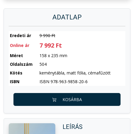
ADATLAP
Eredeti ár
9 990 Ft
7 992 Ft
Online ár
Méret
158 x 235 mm
Oldalszám
504
Kötés
keménytábla, matt fólia, cérnafűzött
ISBN
ISBN 978-963-9858-20-6
KOSÁRBA
LEÍRÁS