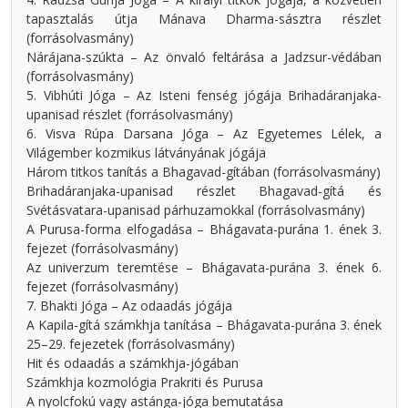
tapasztalás útja Mánava Dharma-sásztra részlet
(forrásolvasmány)
Nárájana-szúkta – Az önvaló feltárása a Jadzsur-védában
(forrásolvasmány)
5. Vibhúti Jóga – Az Isteni fenség jógája Brihadáranjaka-
upanisad részlet (forrásolvasmány)
6. Visva Rúpa Darsana Jóga – Az Egyetemes Lélek, a
Világember kozmikus látványának jógája
Három titkos tanítás a Bhagavad-gítában (forrásolvasmány)
Brihadáranjaka-upanisad részlet Bhagavad-gítá és
Svétásvatara-upanisad párhuzamokkal (forrásolvasmány)
A Purusa-forma elfogadása – Bhágavata-purána 1. ének 3.
fejezet (forrásolvasmány)
Az univerzum teremtése – Bhágavata-purána 3. ének 6.
fejezet (forrásolvasmány)
7. Bhakti Jóga – Az odaadás jógája
A Kapila-gítá számkhja tanítása – Bhágavata-purána 3. ének
25–29. fejezetek (forrásolvasmány)
Hit és odaadás a számkhja-jógában
Számkhja kozmológia Prakriti és Purusa
A nyolcfokú vagy astánga-jóga bemutatása