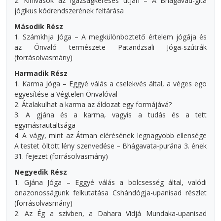
2. Kihívások az Igazságkeresés útján – A Bhagavad-gítá
jógikus kódrendszerének feltárása
Második Rész
1. Számkhja Jóga – A megkülönböztető értelem jógája és
az Önvaló természete Patandzsali Jóga-szútrák
(forrásolvasmány)
Harmadik Rész
1. Karma Jóga – Eggyé válás a cselekvés által, a véges ego
egyesítése a Végtelen Önvalóval
2. Átalakulhat a karma az áldozat egy formájává?
3. A gjána és a karma, vagyis a tudás és a tett
egymásrautaltsága
4. A vágy, mint az Átman elérésének legnagyobb ellensége
A testet öltött lény szenvedése – Bhágavata-purána 3. ének
31. fejezet (forrásolvasmány)
Negyedik Rész
1. Gjána Jóga – Eggyé válás a bölcsesség által, valódi
önazonosságunk felkutatása Cshándógja-upanisad részlet
(forrásolvasmány)
2. Az Ég a szívben, a Dahara Vidjá Mundaka-upanisad