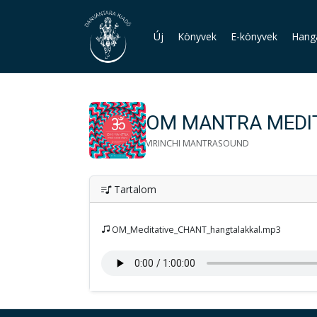
Új
Könyvek
E-könyvek
Hang
OM MANTRA MEDI
VIRINCHI MANTRASOUND
Tartalom
OM_Meditative_CHANT_hangtalakkal.mp3