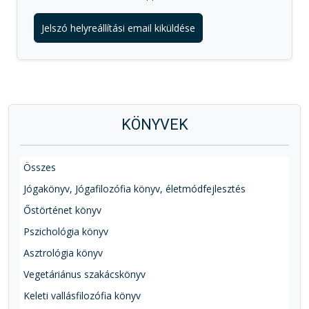
Jelszó helyreállítási email kiküldése
KÖNYVEK
Összes
Jógakönyv, Jógafilozófia könyv, életmódfejlesztés
Őstörténet könyv
Pszichológia könyv
Asztrológia könyv
Vegetáriánus szakácskönyv
Keleti vallásfilozófia könyv