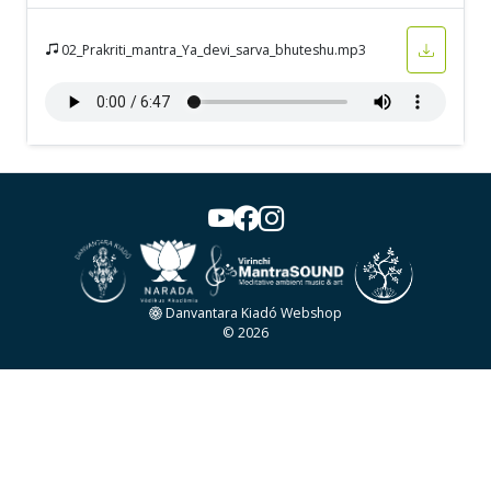
02_Prakriti_mantra_Ya_devi_sarva_bhuteshu.mp3
Danvantara Kiadó Webshop
© 2026