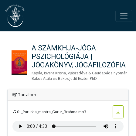
A SZÁMKHJA-JÓGA
PSZICHOLÓGIÁJA |
JÓGAKÖNYV, JÓGAFILOZÓFIA
Kapila, Ísvara Krisna, Vjászadéva & Gaudapáda nyomán
Bakos Attila és Bakos Judit Eszter PhD
Tartalom
01_Purusha_mantra_Gurur_Brahma.mp3