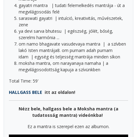
gayatri mantra
|
tudati felemelkedés mantrája - út a
megvilágosodás felé
saraswati gayatri
|
intuíció, kreativitás, művészetek,
zene
ya devi sarva bhutesu
|
egészség, jólét, bőség,
szerelmi harmónia ...
om namo bhagavate vasudevaya mantra
|
a szívben
lakó Isten mantrája8. om purnam adah purnam
idam
|
egység és teljesség mantrája minden síkon
moksha mantra, om narayanaya namaha
|
a
megvilágosodottság kapuja a szívünkben
Total Time: 59'
HALLGASS BELE
itt az oldalon!
Nézz bele, hallgass bele a Moksha mantra (a
tudatosság mantra) videónkba!
Ez a mantra is szerepel ezen az albumon.