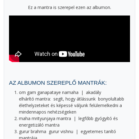
Ez a mantra is szerepel ezen az albumon.
AZ ALBUMON SZEREPLŐ MANTRÁK:
om gam ganapataye namaha
|
akadály
elhárító mantra: segít, hogy átlássunk bonyolultabb
élethelyzeteket és képessé váljunk felülemelkedni a
mindennapos nehézségeken
maha mrityunjaya mantra
|
legfőbb gyógyító és
energetizáló mantra
gurur brahma gurur vishnu
|
egyetemes tanító
mantrája