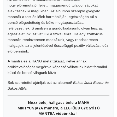
hogy előremutató, fejlett, magasrendű tulajdonságokat
alakítsanak ki magukban. Az albumon szereplő gyógyító
mantrák a test és lélek harmóniáján, egészségén túl a
benső elégedettség és béke megtapasztalása
felé vezetnek. S amilyen a gondolkodásunk, olyan lesz az
egész életünk, az vetül ki a fizikai síkra. Ha egy szattvikus
mantrán rendszeresen meditálunk, vagy rendszeresen
hallgatjuk, az a jelentésével összefüggő pozitív változást idéz
elő bennünk.
A mantra és a HANG metafizikáját, illetve annak
örökkévalóságát megértve képessé válhatunk hidat formálni
külső és benső világunk közé.
Sok szeretettel ajánljuk ezt az albumot!
Bakos Judit Eszter és
Bakos Attila
Nézz bele, hallgass bele a MAHA
MRITYUNJAYA mantra, a LEGFŐBB GYÓGYÍTÓ
MANTRA videónkba!