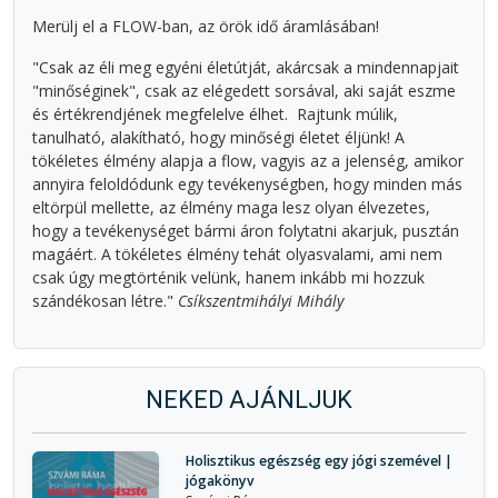
Merülj el a FLOW-ban, az örök idő áramlásában!
"Csak az éli meg egyéni életútját, akárcsak a mindennapjait
"minőséginek", csak az elégedett sorsával, aki saját eszme
és értékrendjének megfelelve élhet. Rajtunk múlik,
tanulható, alakítható, hogy minőségi életet éljünk! A
tökéletes élmény alapja a flow, vagyis az a jelenség, amikor
annyira feloldódunk egy tevékenységben, hogy minden más
eltörpül mellette, az élmény maga lesz olyan élvezetes,
hogy a tevékenységet bármi áron folytatni akarjuk, pusztán
magáért. A tökéletes élmény tehát olyasvalami, ami nem
csak úgy megtörténik velünk, hanem inkább mi hozzuk
szándékosan létre."
Csíkszentmihályi Mihály
NEKED AJÁNLJUK
Holisztikus egészség egy jógi szemével |
jógakönyv