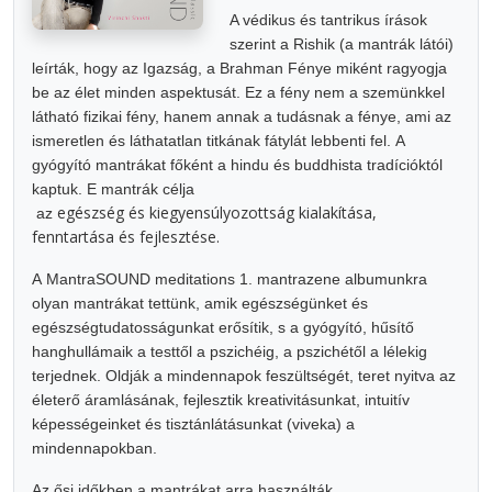
A védikus és tantrikus írások
szerint a Rishik (a mantrák látói)
leírták, hogy az Igazság, a Brahman Fénye miként ragyogja
be az élet minden aspektusát.
Ez a fény nem a szemünkkel
látható fizikai fény, hanem annak a tudásnak a fénye, ami az
ismeretlen és láthatatlan titkának fátylát lebbenti fel.
A
gyógyító mantrákat főként a hindu és buddhista tradícióktól
kaptuk.
E mantrák célja
egészség és kiegyensúlyozottság kialakítása,
az
fenntartása és fejlesztése.
A MantraSOUND meditations 1. mantrazene albumunkra
olyan mantrákat tettünk, amik egészségünket és
egészségtudatosságunkat erősítik, s a gyógyító, hűsítő
hanghullámaik a testtől a pszichéig, a pszichétől a lélekig
terjednek. Oldják a mindennapok feszültségét, teret nyitva az
életerő áramlásának, fejlesztik kreativitásunkat, intuitív
képességeinket és tisztánlátásunkat (viveka) a
mindennapokban.
Az ősi időkben a mantrákat arra használták,