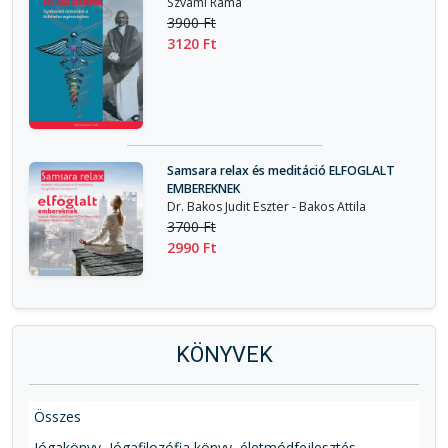
Szvámi Ráma
3900 Ft
3120 Ft
Samsara relax és meditáció ELFOGLALT
EMBEREKNEK
Dr. Bakos Judit Eszter - Bakos Attila
3700 Ft
2990 Ft
KÖNYVEK
Összes
Jógakönyv, Jógafilozófia könyv, életmódfejlesztés