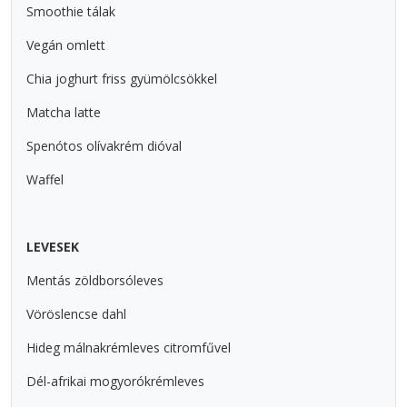
Smoothie tálak
Vegán omlett
Chia joghurt friss gyümölcsökkel
Matcha latte
Spenótos olívakrém dióval
Waffel
LEVESEK
Mentás zöldborsóleves
Vöröslencse dahl
Hideg málnakrémleves citromfűvel
Dél-afrikai mogyorókrémleves