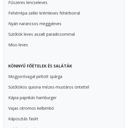
Fűszeres lencseleves
Fehérrépa-zeller krémleves fehérborral
Nyári narancsos meggyleves
Sütőtök leves aszalt paradicsommal
Miso leves
KÖNNYŰ FŐÉTELEK ÉS SALÁTÁK
Mogyoróvajjal pirított spárga
Sütőtökös quiona mézes-mustáros öntettel
Kápia paprikás hamburger
Vajas citromos kelbimbó
Káposztás fasírt