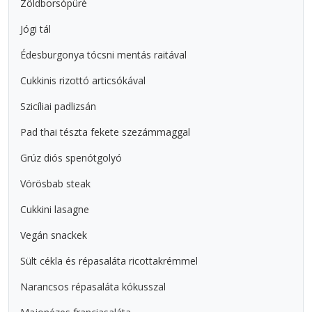
Zöldborsópüré
Jógi tál
Édesburgonya tócsni mentás raitával
Cukkinis rizottó articsókával
Szicíliai padlizsán
Pad thai tészta fekete szezámmaggal
Grúz diós spenótgolyó
Vörösbab steak
Cukkini lasagne
Vegán snackek
Sült cékla és répasaláta ricottakrémmel
Narancsos répasaláta kókusszal