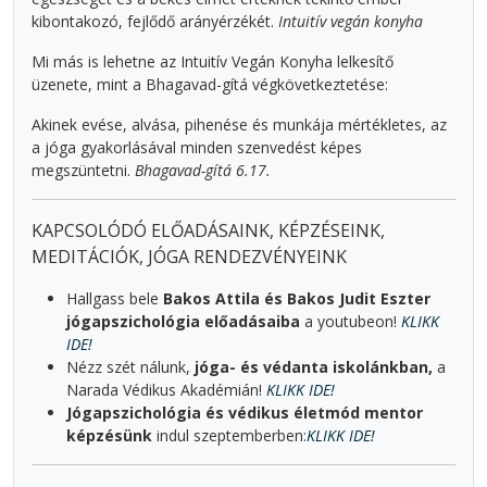
kibontakozó, fejlődő arányérzékét.
Intuitív vegán konyha
Mi más is lehetne az Intuitív Vegán Konyha lelkesítő
üzenete, mint a Bhagavad-gítá végkövetkeztetése:
Akinek evése, alvása, pihenése és munkája mértékletes, az
a jóga gyakorlásával minden szenvedést képes
megszüntetni.
Bhagavad-gítá 6.17.
KAPCSOLÓDÓ ELŐADÁSAINK, KÉPZÉSEINK,
MEDITÁCIÓK, JÓGA RENDEZVÉNYEINK
Hallgass bele
Bakos Attila és Bakos Judit Eszter
jógapszichológia előadásaiba
a youtubeon!
KLIKK
IDE!
Nézz szét nálunk,
jóga- és védanta iskolánkban,
a
Narada Védikus Akadémián!
KLIKK IDE!
Jógapszichológia és védikus életmód mentor
képzésünk
indul szeptemberben:
KLIKK IDE!