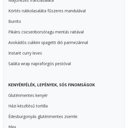
Majonézes franciasaláta
Körtés rukkolasaláta fűszeres mandulával
Burrito
Pikáns csicseriborsóragu mentás raitával
Avokádós cukkini spagetti dió parmezánnal
Instant curry leves
Saláta wrap napraforgós pestóval
KENYÉRFÉLÉK, LEPÉNYEK, SÓS FINOMSÁGOK
Gluténmentes kenyér
Házi készítésű tortilla
Édesburgonyás gluténmentes zsemle
Blini