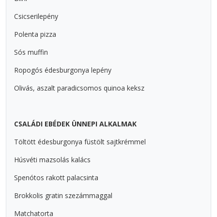
Csicserilepény
Polenta pizza
Sós muffin
Ropogós édesburgonya lepény
Olivás, aszalt paradicsomos quinoa keksz
CSALÁDI EBÉDEK ÜNNEPI ALKALMAK
Töltött édesburgonya füstölt sajtkrémmel
Húsvéti mazsolás kalács
Spenótos rakott palacsinta
Brokkolis gratin szezámmaggal
Matchatorta