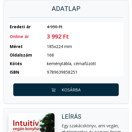
ADATLAP
Eredeti ár
4 990 Ft
3 992 Ft
Online ár
Méret
185x224 mm
Oldalszám
168
Kötés
keménytábla, cérnafűzött
ISBN
9789639858251
KOSÁRBA
LEÍRÁS
Egy szakácskönyv, ami vegán,
gluténmentes és nagyon finom.