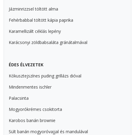
Jázminrizzsel töltött alma
Fehérbabbal töltött kápia paprika
Karamellizált céklás lepény
Karácsonyi zöldbabsaláta gránátalmával
ÉDES ÉLVEZETEK
Kókusztejszínes puding grillázs dióval
Mindenmentes ischler
Palacsinta
Mogyorókrémes csokitorta
Karobos banán brownie
Sült banán mogyoróvajjal és mandulával