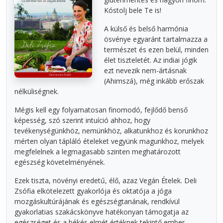
Kóstolj bele Te is!
A külső és belső harmónia
ösvénye egyaránt tartalmazza a
természet és ezen belül, minden
élet tiszteletét. Az indiai jógik
ezt nevezik nem-ártásnak
(Ahimszá), még inkább erőszak
nélküliségnek.
Mégis kell egy folyamatosan finomodó, fejlődő benső
képesség, szó szerint intuíció ahhoz, hogy
tevékenységünkhöz, nemünkhöz, alkatunkhoz és korunkhoz
mérten olyan tápláló ételeket vegyünk magunkhoz, melyek
megfelelnek a legmagasabb szinten meghatározott
egészség követelményének.
Ezek tiszta, növényi eredetű, élő, azaz Vegán Ételek. Deli
Zsófia elkötelezett gyakorlója és oktatója a jóga
mozgáskultúrájának és egészségtanának, rendkívül
gyakorlatias szakácskönyve hatékonyan támogatja az
egészséget és a békés elmét értéknek tekintő ember