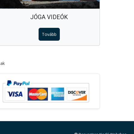
JÓGA VIDEÓK
Tovább
óak