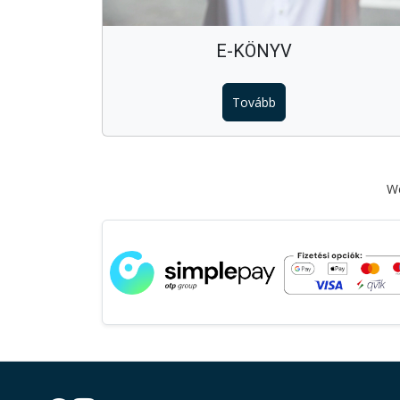
E-KÖNYV
Tovább
We