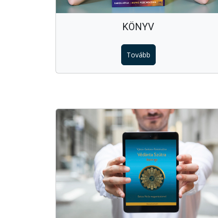
KÖNYV
Tovább